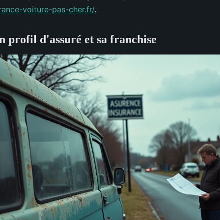
ance-voiture-pas-cher.fr/
.
 profil d'assuré et sa franchise