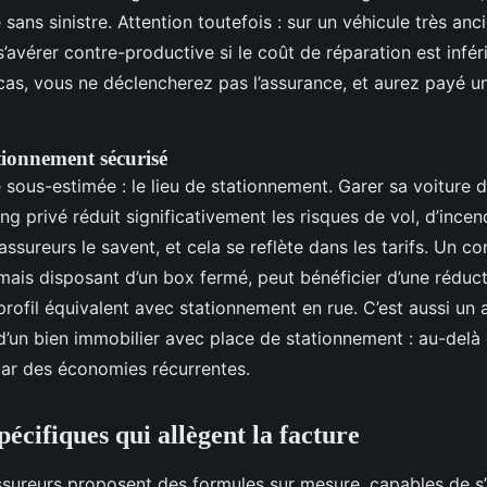
 sans sinistre. Attention toutefois : sur un véhicule très anc
’avérer contre-productive si le coût de réparation est infér
as, vous ne déclencherez pas l’assurance, et aurez payé u
tionnement sécurisé
sous-estimée : le lieu de stationnement. Garer sa voiture 
ng privé réduit significativement les risques de vol, d’incen
ssureurs le savent, et cela se reflète dans les tarifs. Un c
mais disposant d’un box fermé, peut bénéficier d’une réduc
profil équivalent avec stationnement en rue. C’est aussi un
 d’un bien immobilier avec place de stationnement : au-delà 
par des économies récurrentes.
pécifiques qui allègent la facture
assureurs proposent des formules sur mesure, capables de s