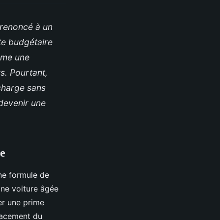
 renoncé à un
te budgétaire
mme une
s. Pourtant,
 charge sans
devenir une
re
ne formule de
une voiture âgée
er une prime
placement du