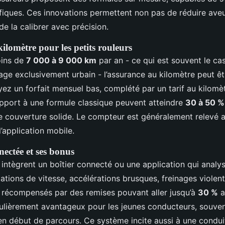
fiques. Ces innovations permettent non pas de réduire ave
de la calibrer avec précision.
ilomètre pour les petits rouleurs
oins de
7 000 à 9 000 km
par an - ce qui est souvent le c
age exclusivement urbain - l’assurance au kilomètre peut êt
yez un forfait mensuel bas, complété par un tarif au kilomè
pport à une formule classique peuvent atteindre
30 à 50 %
e couverture solide. Le compteur est généralement relevé
l’application mobile.
ectée et ses bonus
 intègrent un boîtier connecté ou une application qui analy
tations de vitesse, accélérations brusques, freinages violen
 récompensés par des remises pouvant aller jusqu’à
30 %
a
culièrement avantageux pour les jeunes conducteurs, souven
 en début de parcours. Ce système incite aussi à une condui