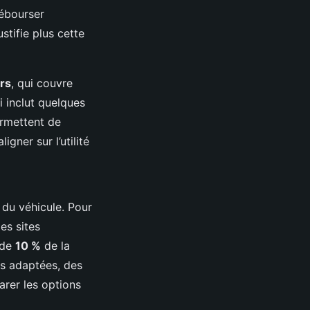
débourser
stifie plus cette
rs
, qui couvre
ui inclut quelques
ermettent de
igner sur l’utilité
 du véhicule. Pour
es sites
 de
10 %
de la
es adaptées, des
arer les options