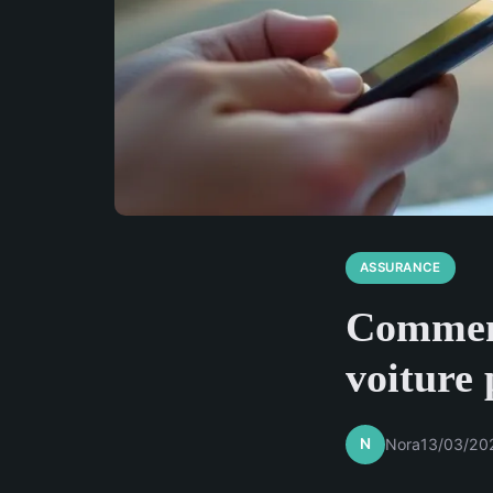
ASSURANCE
Comment
voiture 
N
Nora
13/03/20