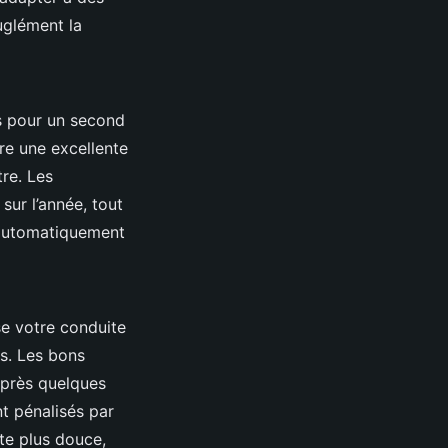
uglément la
as pour un second
re une excellente
tre. Les
sur l’année, tout
 automatiquement
se votre conduite
ts. Les bons
près quelques
t pénalisés par
te plus douce,