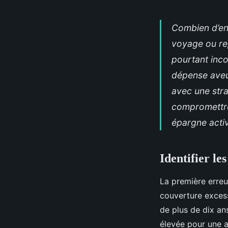
Combien d’en
voyage ou re
pourtant inc
dépense aveug
avec une strat
compromettre 
épargne activ
Identifier le
La première erre
couverture excess
de plus de dix an
élevée pour une a