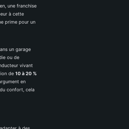
ien, une franchise
ieur à cette
ne prime pour un
dans un garage
die ou de
onducteur vivant
tion de
10 à 20 %
 argument en
du confort, cela
’adapter à des