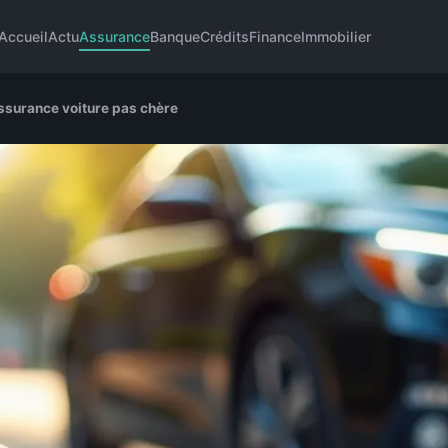
Accueil
Actu
Assurance
Banque
Crédits
Finance
Immobilier
assurance voiture pas chère